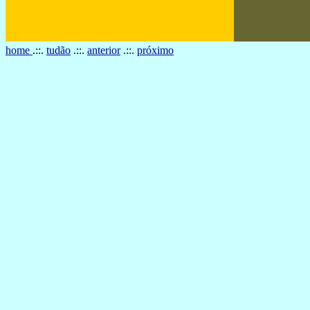
home
.::.
tudão
.::.
anterior
.::.
próximo